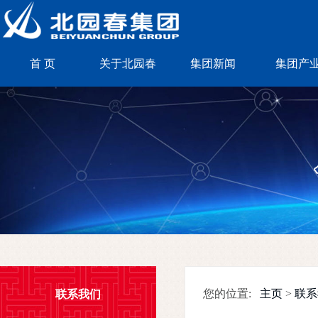
首 页
首 页
关于北园春
关于北园春
集团新闻
集团新闻
集团产
集团产
联系我们
您的位置:
主页
>
联系