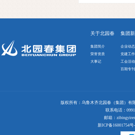
关于北园春
集团新
集团简介
企业动态
荣誉资质
党建工作
大事记
工会活动
百期专刊
版权所有：乌鲁木齐北园春（集团）有限
联系电话：0991-4
邮箱：zibingyi
新ICP备16001754号-