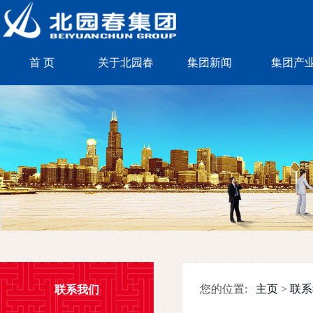
首 页
首 页
关于北园春
关于北园春
集团新闻
集团新闻
集团产
集团产
联系我们
您的位置:
主页
>
联系