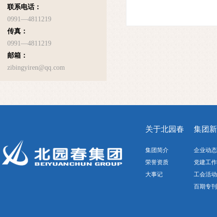
联系电话：
0991—4811219
传真：
0991—4811219
邮箱：
zibingyiren@qq.com
关于北园春
集团新
集团简介
企业动态
荣誉资质
党建工作
大事记
工会活动
百期专刊