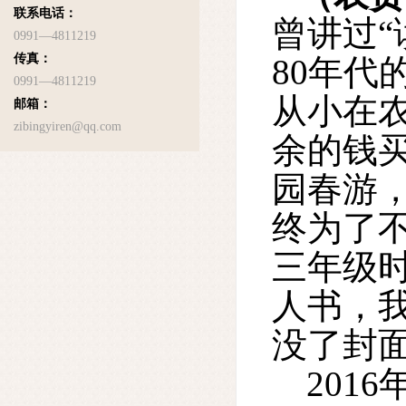
联系电话：
曾讲过
0991—4811219
传真：
80年
0991—4811219
从小在
邮箱：
zibingyiren@qq.com
余的钱
园春游
终为了
三年级
人书，
没了封
2016
年