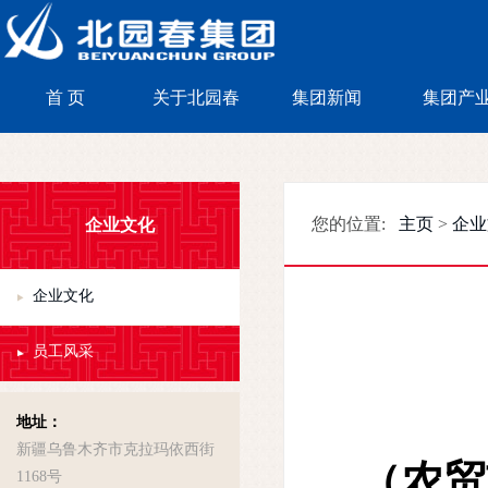
首 页
首 页
关于北园春
关于北园春
集团新闻
集团新闻
集团产
集团产
企业文化
您的位置:
主页
>
企业
企业文化
员工风采
地址：
新疆乌鲁木齐市克拉玛依西街
（农贸
1168号