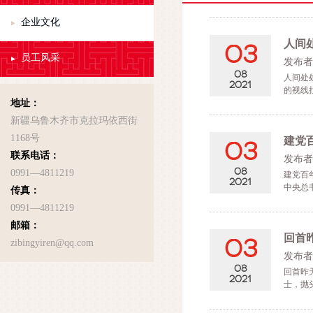
企业文化
人间
03
员工风采
发布者
08
人间处
2021
的视线
地址：
新疆乌鲁木齐市克拉玛依西街
1168号
建党
03
联系电话：
发布者
08
0991—4811219
建党百
2021
中央总
传真：
0991—4811219
邮箱：
回首
03
zibingyiren@qq.com
发布者
08
回首昨
2021
士，抛头